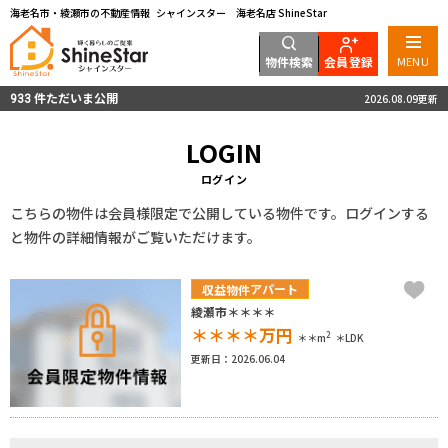
海老名市・綾瀬市の不動産情報 シャインスター 海老名店 ShineStar
物件検索
会員登録
MENU
件ただいま公開
2026.08.09更新
933
LOGIN
ログイン
こちらの物件は会員様限定で公開している物件です。ログインする
と物件の詳細情報がご覧いただけます。
アパート
収益物件
綾瀬市＊＊＊＊
＊＊＊＊
万円
2
＊＊m
＊LDK
更新日：2026.06.04