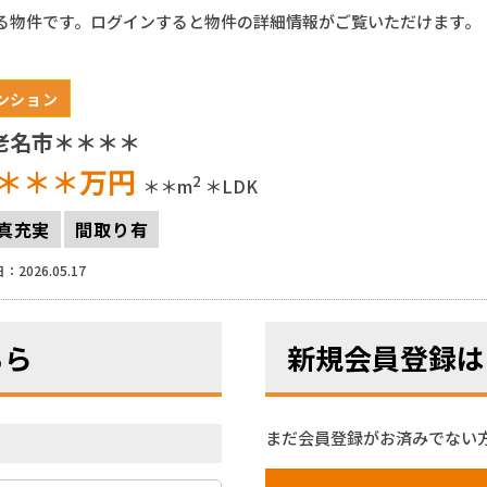
る物件です。ログインすると物件の詳細情報がご覧いただけます。
ンション
老名市＊＊＊＊
＊＊＊
万円
2
＊＊m
＊LDK
真充実
間取り有
：2026.05.17
ちら
新規会員登録は
まだ会員登録がお済みでない