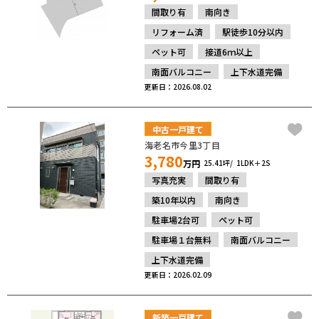
間取り有
南向き
リフォーム済
駅徒歩10分以内
ペット可
接道6ｍ以上
南面バルコニー
上下水道完備
更新日：2026.08.02
中古一戸建て
海老名市今里3丁目
3,780
万円
25.41坪
1LDK＋2S
写真充実
間取り有
築10年以内
南向き
駐車場2台可
ペット可
駐車場１台無料
南面バルコニー
上下水道完備
更新日：2026.02.09
新築一戸建て