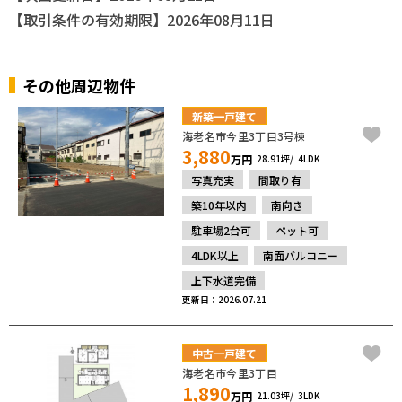
【取引条件の有効期限】2026年08月11日
その他周辺物件
新築一戸建て
海老名市今里3丁目3号棟
3,880
万円
28.91坪
4LDK
写真充実
間取り有
築10年以内
南向き
駐車場2台可
ペット可
4LDK以上
南面バルコニー
上下水道完備
更新日：2026.07.21
中古一戸建て
海老名市今里3丁目
1,890
万円
21.03坪
3LDK