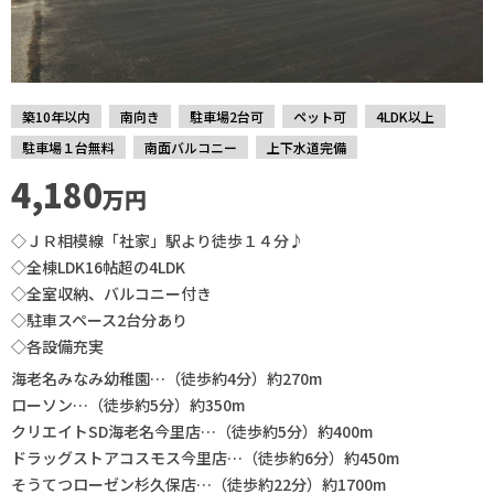
築10年以内
南向き
駐車場2台可
ペット可
4LDK以上
駐車場１台無料
南面バルコニー
上下水道完備
4,180
万円
◇ＪＲ相模線「社家」駅より徒歩１４分♪
◇全棟LDK16帖超の4LDK
◇全室収納、バルコニー付き
◇駐車スペース2台分あり
◇各設備充実
海老名みなみ幼稚園…（徒歩約4分）約270m
ローソン…（徒歩約5分）約350m
クリエイトSD海老名今里店…（徒歩約5分）約400m
ドラッグストアコスモス今里店…（徒歩約6分）約450m
そうてつローゼン杉久保店…（徒歩約22分）約1700m