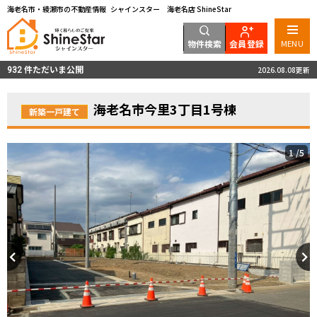
海老名市・綾瀬市の不動産情報 シャインスター 海老名店 ShineStar
物件検索
会員登録
MENU
件ただいま公開
2026.08.08更新
932
海老名市今里3丁目1号棟
新築一戸建て
1
/5