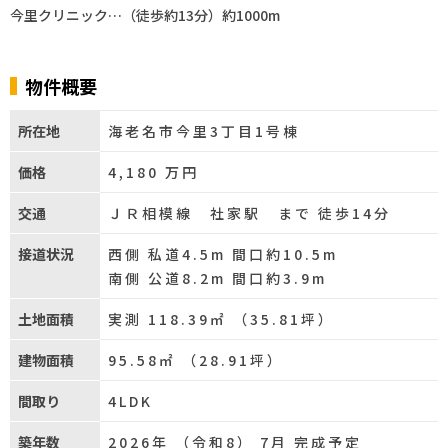
今里クリニック…（徒歩約13分）約1000m
物件概要
所在地
海老名市今里3丁目1号棟
価格
4,180
万円
交通
ＪＲ相模線 社家駅 まで 徒歩14分
接道状況
西側 私道4.5m 間口約10.5m
南側 公道8.2m 間口約3.9m
土地面積
実測 118.39㎡ （35.81坪）
建物面積
95.58㎡ （28.91坪）
間取り
4LDK
築年数
2026年 （令和8） 7月 完成予定