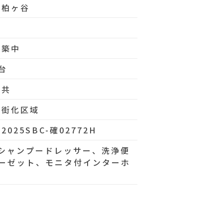
東柏ヶ谷
建築中
台
公共
市街化区域
2025SBC-確02772H
シャンプードレッサー、洗浄便
ーゼット、モニタ付インターホ