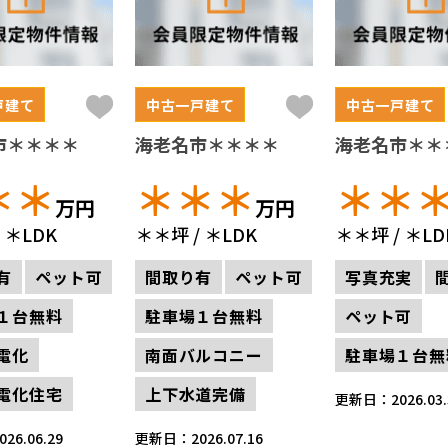
戸建て
中古一戸建て
中古一戸建て
市＊＊＊＊
海老名市＊＊＊＊
海老名市＊＊
＊＊
＊＊＊
＊＊
万円
万円
＊LDK
＊＊坪
＊LDK
＊＊坪
＊LD
有
ペット可
間取り有
ペット可
写真充実
１台無料
駐車場１台無料
ペット可
電化
南面バルコニー
駐車場１台無
電化住宅
上下水道完備
更新日：2026.03.
6.06.29
更新日：2026.07.16