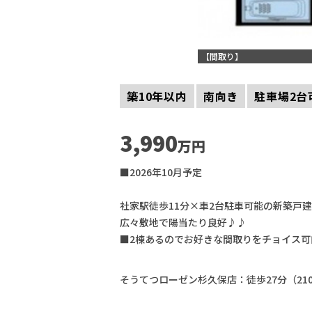
【間取り】
築10年以内
南向き
駐車場2台
3,990
万円
■2026年10月予定
社家駅徒歩11分×車2台駐車可能の新築戸
広々敷地で陽当たり良好♪♪
■2棟あるのでお好きな間取りをチョイス可
そうてつローゼン杉久保店：徒歩27分（21