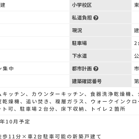
階建
小学校区
私道負担
現況
駐車場
2
下水道
ン集中
都市計画
居
建築確認番号
第
ムキッチン、カウンターキッチン、食器洗浄乾燥機、
室乾燥機、追い焚き、複層ガラス、ウォークインクロ
ット可、駐車場２台分、床下収納、トイレ２箇所
6年10月予定
徒歩11分×車2台駐車可能の新築戸建て