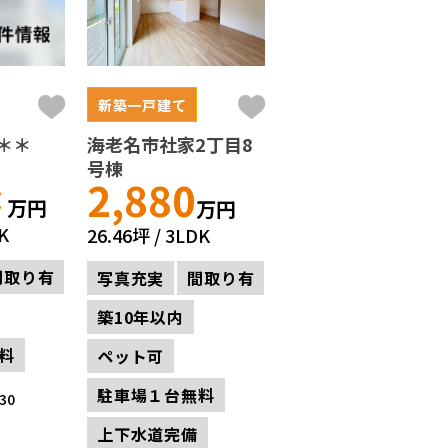
新築一戸建て
＊＊
海老名市社家2丁目8
号棟
＊
2,880
万円
万円
K
26.46坪
3LDK
間取り有
写真充実
間取り有
築10年以内
料
ペット可
駐車場１台無料
30
上下水道完備