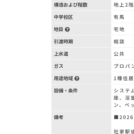
構造および階数
地上2
中学校区
有馬
地目
宅地
引渡時期
相談
上水道
公共
ガス
プロパ
用途地域
1種住
設備・条件
システ
座、浴
ン、ペ
備考
■202
社家駅