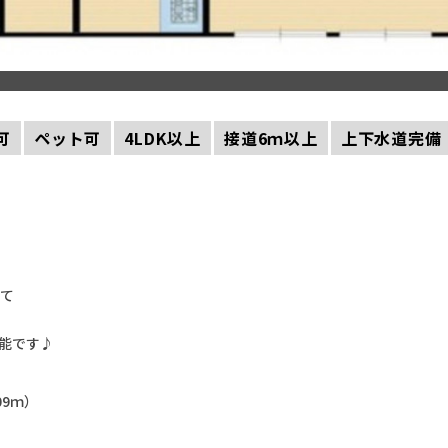
可
ペット可
4LDK以上
接道6ｍ以上
上下水道完備
建て
能です♪
09ｍ）