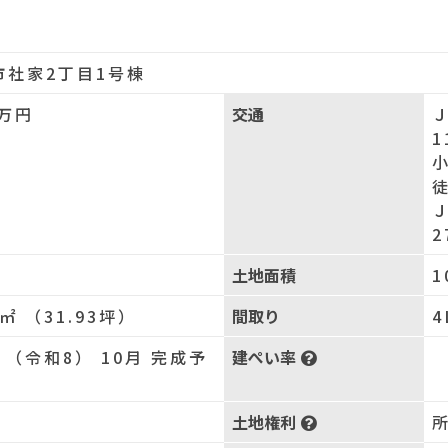
市社家2丁目1号棟
万円
交通
1
2
土地面積
1
7㎡ （31.93坪）
間取り
4
年 （令和8） 10月 完成予
建ぺい率
土地権利