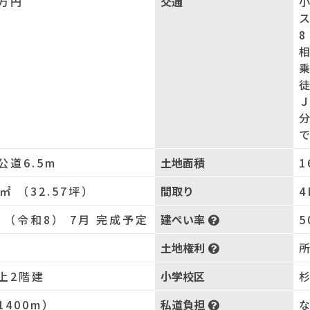
万円
交通
で
公道6.5m
土地面積
1
7㎡ （32.57坪）
間取り
4
年 （令和8） 7月 完成予定
建ぺい率
5
土地権利
上2階建
小学校区
杉
1400m）
私道負担