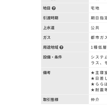
地目
宅地
引渡時期
期日指
上水道
公共
ガス
都市ガ
用途地域
1種低
設備・条件
システ
ラス、
備考
★主寝
★日差
★らら
★耐震
取引態様
仲介