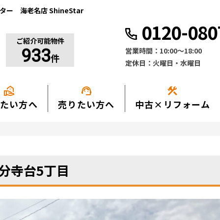
 海老名店 ShineStar
0120-080
ご紹介可能物件
営業時間：10:00〜18:00
933
件
定休日：火曜日・水曜日
real_estate_agent
support_agent
construction
たい方へ
売りたい方へ
中古×リフォーム
分寺台5丁目