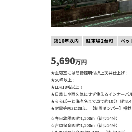
築10年以内
駐車場2台可
ペッ
5,690
万円
★主寝室には間接照明付折上天井仕上げ！
★50坪以上！
★LDK18帖以上！
★日差しや雨を気にせず使えるインナーバ
★ららぽーと海老名まで車で約10分（約3.4
★耐震等級3に加え、【制震ダンパー】搭
☆春日幼稚園 約1,100m（徒歩14分）
☆吉岡保育園 約1,100m（徒歩14分）