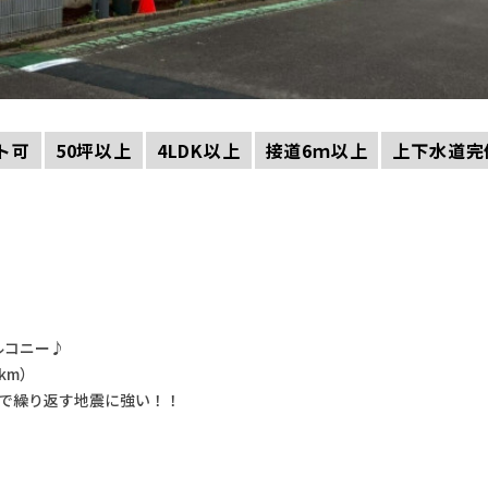
ト可
50坪以上
4LDK以上
接道6ｍ以上
上下水道完
ルコニー♪
km）
載で繰り返す地震に強い！！