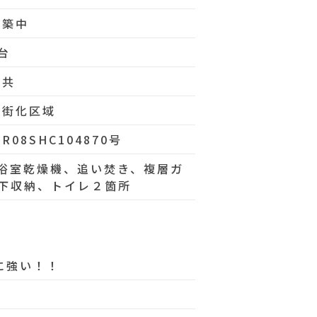
建築中
台
公共
市街化区域
R08SHC104870号
浴室乾燥機、追い焚き、複層ガ
下収納、トイレ２箇所
に強い！！