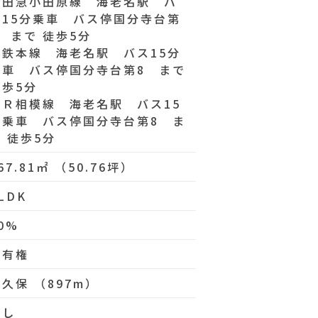
小田急小田原線 海老名駅 バ
ス15分乗車 バス停国分寺台第
8 まで 徒歩5分
相鉄本線 海老名駅 バス15分
乗車 バス停国分寺台第8 まで
徒歩5分
ＪＲ相模線 海老名駅 バス15
分乗車 バス停国分寺台第8 ま
 徒歩5分
67.81㎡ （50.76坪）
LDK
0%
所有権
久保 （897m）
なし