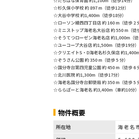
☆たちばな保育園 約1,100m（徒歩14分）
☆杉久保小学校 約 897 m（徒歩12分）
☆大谷中学校 約1,400m（徒歩18分）
☆ローソン綾西四丁目店 約 160 m（徒歩 2 
☆ミニストップ海老名大谷店 約 550 m（徒歩
☆そうてつローゼン海老名店 約1,000m（徒
☆ユーコープ大谷店 約1,500m（徒歩19分）
☆クリエイトS・D海老名杉久保店 約1,400
☆ぞうさん公園 約 350 m（徒歩 5 分）
☆国分寺台第四児童公園 約 450 m（徒歩 6 
☆北川医院 約1,300m（徒歩17分）
☆海老名国分寺台郵便局 約 350 m（徒歩 5 
☆ららぽーと海老名 約3,400m（車約10分
物件概要
所在地
海老名