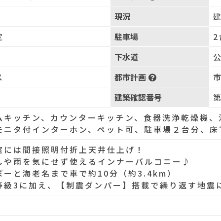
現況
定
駐車場
2
下水道
ス
都市計画
層
建築確認番号
第
ムキッチン、カウンターキッチン、食器洗浄乾燥機、
モニタ付インターホン、ペット可、駐車場２台分、床
室には間接照明付折上天井仕上げ！
しや雨を気にせず使えるインナーバルコニー♪
ぽーと海老名まで車で約10分（約3.4km）
等級3に加え、【制震ダンパー】搭載で繰り返す地震