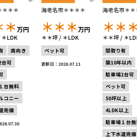
＊＊＊＊
海老名市＊＊＊＊
海老名市＊＊
＊＊
＊＊＊
＊＊
万円
万円
＊LDK
＊＊坪
＊LDK
＊＊坪
＊LD
有
南向き
ペット可
間取り有
2台可
築10年以内
更新日：2026.07.13
可
駐車場2台可
１台無料
ペット可
ルコニー
50坪以上
道完備
4LDK以上
駐車場１台無
6.07.30
上下水道完備