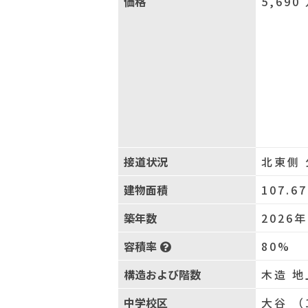
価格
5,690
接道状況
北東側 
建物面積
107.6
築年数
2026
容積率
80%
構造および階数
木造 地
中学校区
大谷 （