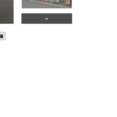
【間取り】
備