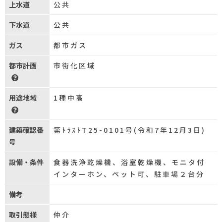
上水道
公共
下水道
公共
ガス
都市ガス
都市計画
市街化区域
用途地域
1種中高
建築確認番
第ﾄﾗｽﾄT25-0101号(令和7年12月3日)
号
設備・条件
食器洗浄乾燥機、浴室乾燥機、モニタ付
インターホン、ペット可、駐車場２台分
備考
取引態様
仲介