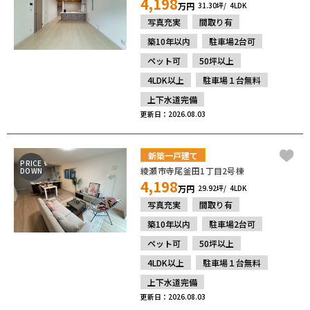
4,198
万円
31.30坪
4LDK
写真充実
間取り有
築10年以内
駐車場2台可
ペット可
50坪以上
4LDK以上
駐車場１台無料
上下水道完備
更新日：2026.08.03
新築一戸建て
PRICE
綾瀬市寺尾釜田1丁目2号棟
DOWN
4,198
万円
29.92坪
4LDK
写真充実
間取り有
築10年以内
駐車場2台可
ペット可
50坪以上
4LDK以上
駐車場１台無料
上下水道完備
更新日：2026.08.03