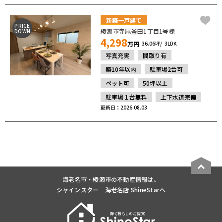
新築一戸建て
PRICE
綾瀬市寺尾釜田1丁目1号棟
DOWN
4,298
万円
36.06坪
3LDK
写真充実
間取り有
築10年以内
駐車場2台可
ペット可
50坪以上
駐車場１台無料
上下水道完備
更新日：2026.08.03
海老名市・綾瀬市の不動産情報は、
シャインスター 海老名店 ShineStarへ