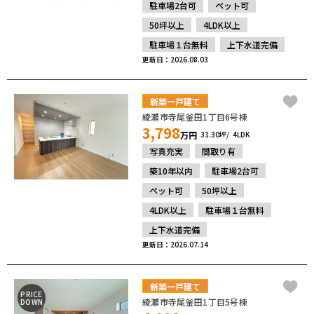
駐車場2台可
ペット可
50坪以上
4LDK以上
駐車場１台無料
上下水道完備
更新日：2026.08.03
新築一戸建て
綾瀬市寺尾釜田1丁目6号棟
3,798
万円
31.30坪
4LDK
写真充実
間取り有
築10年以内
駐車場2台可
ペット可
50坪以上
4LDK以上
駐車場１台無料
上下水道完備
更新日：2026.07.14
新築一戸建て
PRICE
綾瀬市寺尾釜田1丁目5号棟
DOWN