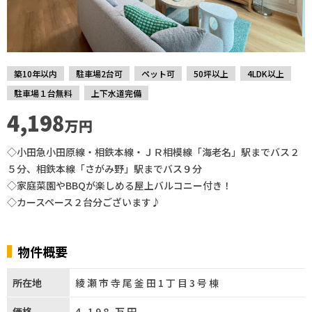
築10年以内
駐車場2台可
ペット可
50坪以上
4LDK以上
駐車場１台無料
上下水道完備
4,198
万円
◇小田急小田原線・相鉄本線・ＪＲ相模線「海老名」駅までバス２
５分、相鉄本線「さがみ野」駅までバス９分
◇家庭菜園やBBQが楽しめる屋上バルコニー付き！
◇カースペース２台分ございます♪
物件概要
所在地
綾瀬市寺尾釜田1丁目3号棟
価格
4,198
万円