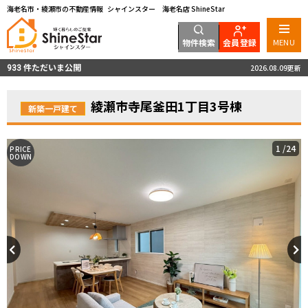
海老名市・綾瀬市の不動産情報 シャインスター 海老名店 ShineStar
物件検索
会員登録
MENU
件ただいま公開
2026.08.09更新
933
綾瀬市寺尾釜田1丁目3号棟
新築一戸建て
1
/24
PRICE
DOWN