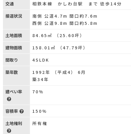
交通
相鉄本線 かしわ台駅 まで 徒歩14分
接道状況
南側 公道4.7m 間口約7.6m
西側 公道9.8m 間口約5.8m
土地面積
84.65㎡ （25.60坪）
建物面積
158.01㎡ （47.79坪）
間取り
4SLDK
築年数
1992年 （平成4） 6月
築34年
建ぺい率
70%
容積率
150%
土地権利
所有権