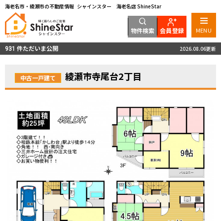
海老名市・綾瀬市の不動産情報 シャインスター 海老名店 ShineStar
物件検索
会員登録
MENU
件ただいま公開
2026.08.06更新
931
綾瀬市寺尾台2丁目
中古一戸建て