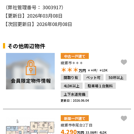
（弊社管理番号： 3003917）
【更新日】2026年03月08日
【次回更新日】2026年08月08日
その他周辺物件
中古一戸建て
綾瀬市＊＊＊
＊＊＊
万円
＊＊坪
＊LDK
間取り有
ペット可
50坪以上
4LDK以上
駐車場１台無料
上下水道完備
更新日：2026.06.04
新築一戸建て
綾瀬市寺尾台2丁目
4,290
万円
33.06坪
4LDK