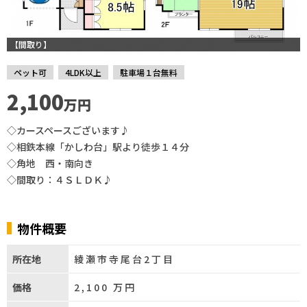
【間取り】
ペット可
4LDK以上
駐車場１台無料
2,100
万円
◇カースペースございます♪
◇相鉄本線「かしわ台」駅より徒歩１４分
◇角地 西・南向き
◇間取り：４ＳＬＤＫ♪
物件概要
所在地
綾瀬市寺尾台2丁目
価格
2,100
万円