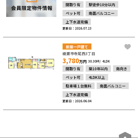
間取り有
駅徒歩10分以内
ペット可
南面バルコニー
上下水道完備
更新日：2026.07.23
新築一戸建て
綾瀬市寺尾西3丁目
3,780
万円
30.30坪
4LDK
間取り有
築10年以内
南向き
ペット可
4LDK以上
駐車場１台無料
南面バルコニー
上下水道完備
更新日：2026.06.04