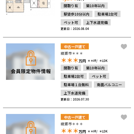
間取り有
築10年以内
駅徒歩10分以内
駐車場2台可
ペット可
上下水道完備
更新日：2026.08.04
中古一戸建て
綾瀬市＊＊＊
＊＊＊
万円
＊＊坪
＊LDK
間取り有
築10年以内
駐車場2台可
ペット可
駐車場１台無料
南面バルコニー
上下水道完備
更新日：2026.07.30
中古一戸建て
綾瀬市＊＊＊
＊＊＊
万円
＊＊坪
＊LDK