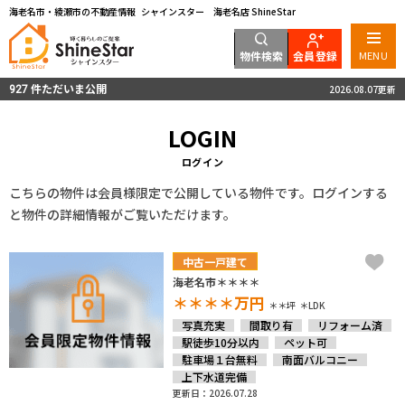
海老名市・綾瀬市の不動産情報 シャインスター 海老名店 ShineStar
物件検索
会員登録
MENU
件ただいま公開
2026.08.07更新
927
LOGIN
ログイン
こちらの物件は会員様限定で公開している物件です。ログインする
と物件の詳細情報がご覧いただけます。
中古一戸建て
海老名市＊＊＊＊
＊＊＊＊
万円
＊＊坪
＊LDK
写真充実
間取り有
リフォーム済
駅徒歩10分以内
ペット可
駐車場１台無料
南面バルコニー
上下水道完備
更新日：2026.07.28