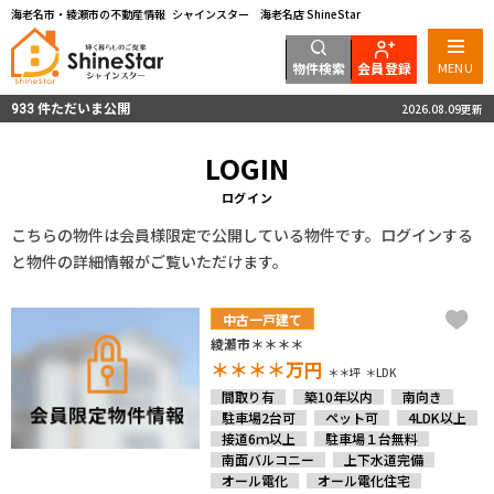
海老名市・綾瀬市の不動産情報 シャインスター 海老名店 ShineStar
物件検索
会員登録
MENU
件ただいま公開
2026.08.09更新
933
LOGIN
ログイン
こちらの物件は会員様限定で公開している物件です。ログインする
と物件の詳細情報がご覧いただけます。
中古一戸建て
綾瀬市＊＊＊＊
＊＊＊＊
万円
＊＊坪
＊LDK
間取り有
築10年以内
南向き
駐車場2台可
ペット可
4LDK以上
接道6ｍ以上
駐車場１台無料
南面バルコニー
上下水道完備
オール電化
オール電化住宅