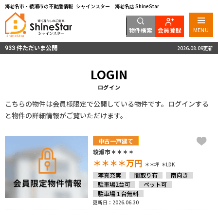
海老名市・綾瀬市の不動産情報 シャインスター 海老名店 ShineStar
物件検索
会員登録
MENU
件ただいま公開
2026.08.09更新
933
LOGIN
ログイン
こちらの物件は会員様限定で公開している物件です。ログインする
と物件の詳細情報がご覧いただけます。
中古一戸建て
綾瀬市＊＊＊＊
＊＊＊＊
万円
＊＊坪
＊LDK
写真充実
間取り有
南向き
駐車場2台可
ペット可
駐車場１台無料
更新日：2026.06.30