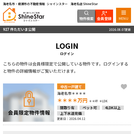
海老名市・綾瀬市の不動産情報 シャインスター 海老名店 ShineStar
物件検索
会員登録
MENU
件ただいま公開
2026.08.07更新
927
LOGIN
ログイン
こちらの物件は会員様限定で公開している物件です。ログインする
と物件の詳細情報がご覧いただけます。
中古一戸建て
海老名市＊＊＊＊
＊＊＊＊
万円
＊＊坪
＊LDK
間取り有
ペット可
4LDK以上
上下水道完備
更新日：2026.04.12