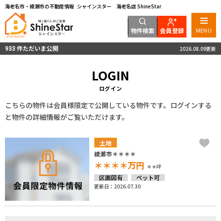
海老名市・綾瀬市の不動産情報 シャインスター 海老名店 ShineStar
物件検索
会員登録
MENU
件ただいま公開
2026.08.09更新
933
LOGIN
ログイン
こちらの物件は会員様限定で公開している物件です。ログインする
と物件の詳細情報がご覧いただけます。
土地
綾瀬市＊＊＊＊
＊＊＊＊
万円
＊＊坪
区画図有
ペット可
更新日：2026.07.30