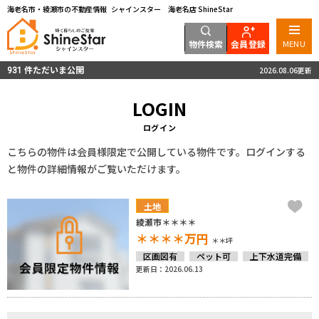
海老名市・綾瀬市の不動産情報 シャインスター 海老名店 ShineStar
物件検索
会員登録
MENU
件ただいま公開
2026.08.06更新
931
LOGIN
ログイン
こちらの物件は会員様限定で公開している物件です。ログインする
と物件の詳細情報がご覧いただけます。
土地
綾瀬市＊＊＊＊
＊＊＊＊
万円
＊＊坪
区画図有
ペット可
上下水道完備
更新日：2026.06.13