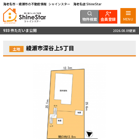
海老名市・綾瀬市の不動産情報 シャインスター 海老名店 ShineStar
物件検索
会員登録
MENU
件ただいま公開
2026.08.09更新
933
綾瀬市深谷上5丁目
土地